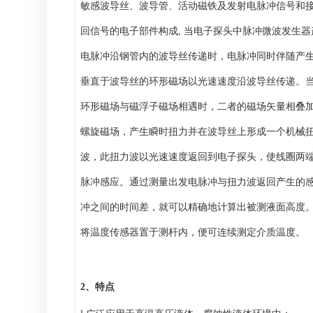
敏感波导丝、波导管、活动磁铁及发射电脉冲信号和
回信号的电子部件构成
, 当电子探头中脉冲微波发生
电脉冲沿钢管内的波导丝传递时，电脉冲同时伴随产
垂直于波导丝的环形磁场以光速速度沿波导丝传递。
环形磁场与磁浮子磁场相遇时，二者的磁场矢量相叠
螺旋磁场，产生瞬时扭力并在波导丝上形成一个机械
波，此扭力波以光速速度返回到电子探头，使线圈两
脉冲感应。通过测量出发电脉冲与扭力波返回产生的
冲之间的时间差，就可以精确地计算出被测液面高度
将温度传感器置于测杆内，便可连续测定介质温度。
2、
特
点