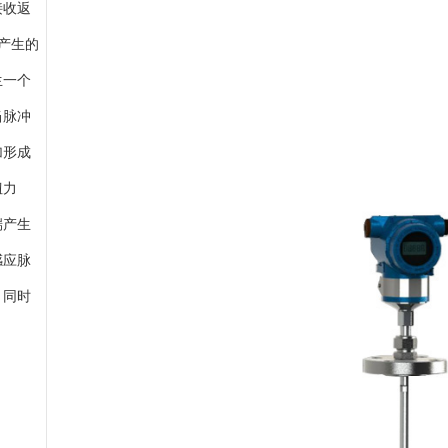
接收返
器产生的
生一个
当脉冲
加形成
扭力
端产生
感应脉
。同时