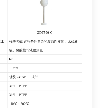
GDT500-C
化工
强酸强碱
,过程条件复杂的腐蚀性液体，比如液
氯、硫酸槽等液位测量
6m
±1mm
螺纹
3/4
”
NPT，法兰
316L +PTFE
316L +PTFE
-40℃～200℃