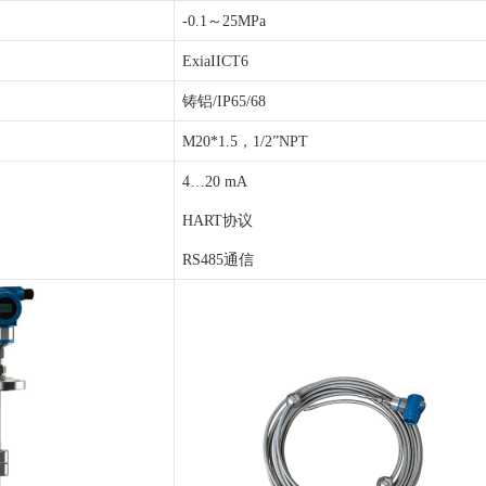
-0.1～25MPa
ExiaIICT6
铸铝
/IP65/68
M20
*
1.5，1/2
”
NPT
4
…
20 mA
HART协议
RS485通信