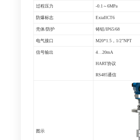
过程压力
-0.1～6MPa
防爆标志
ExiaIICT6
壳体
/防护
铸铝
/IP65/68
电气接口
M20
*
1.5，1/2
”
NPT
信号输出
4
…
20mA
HART协议
RS485通信
图示