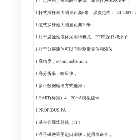
l
广泛应用于高温高压液体、腐蚀性液体环境中；
l
杆式探杆最大测量距离6米，温度范围：-40-400℃；
l
缆式探杆最大测量距离20米；
l
对于腐蚀性液体采用特氟龙、PTFE探杆和浮子；
l
对于分层液体可以同时测量界位和液位；
l
高精度
，
±
0.5mm或
±
1mm；
l
高分辨率
，
响应快
，
l
多种数据
输出
方式选择；
l
HART(标准) 4
…
20mA模拟信号
l
PROFIBUS PA
l
基金会现场总线（FF）
l
浮子磁铁采用进口磁铁，
使用寿命长
；