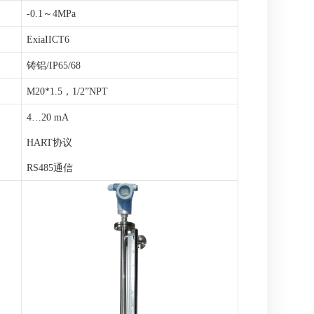
-0.1～4MPa
ExiaIICT6
铸铝
/IP65/68
M20
*
1.5，1/2
”
NPT
4
…
20 mA
HART协议
RS485通信