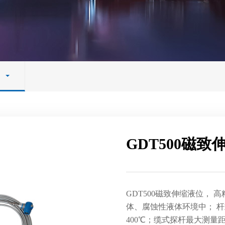
GDT500磁
GDT500磁致伸缩液位， 高
体、腐蚀性液体环境中； 杆
400℃；缆式探杆最大测量距