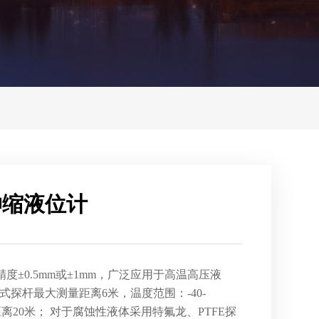
致伸缩液位计
精度±0.5mm或±1mm，广泛应用于高温高压液
式探杆最大测量距离6米，温度范围：-40-
离20米； 对于腐蚀性液体采用特氟龙、PTFE探