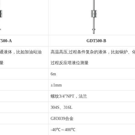
500-A
GDT500-B
通液体，比如加油站油
高温高压
,过程条件复杂的液体，比如锅炉、
量
过程反应塔液位测量
6m
±1mm
螺纹
3/4
”
NPT，法兰
304S、316L
GH3039合金
-40℃～400℃